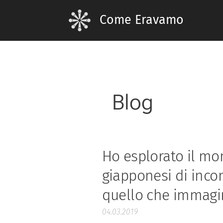
Come Eravamo
Blog
Ho esplorato il mo
giapponesi di incon
quello che immag
04.03.2019