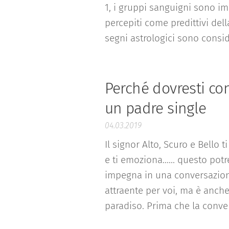
1, i gruppi sanguigni sono i
percepiti come predittivi dell
segni astrologici sono conside
Perché dovresti con
un padre single
04.03.2019
Il signor Alto, Scuro e Bello t
e ti emoziona...... questo pot
impegna in una conversazion
attraente per voi, ma è anch
paradiso. Prima che la conver